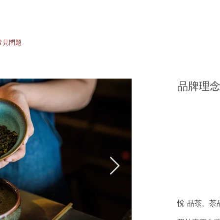
常見問題
品牌​理
悅 品茶。茶