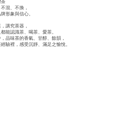
灣茶
、不混、不換，
品牌形象與信心。
葉，講究茶器，
人都能認識茶、喝茶、愛茶。
中，品味茶的香氣、甘醇、餘韻，
茶經驗裡，感受沉靜、滿足之愉悅。