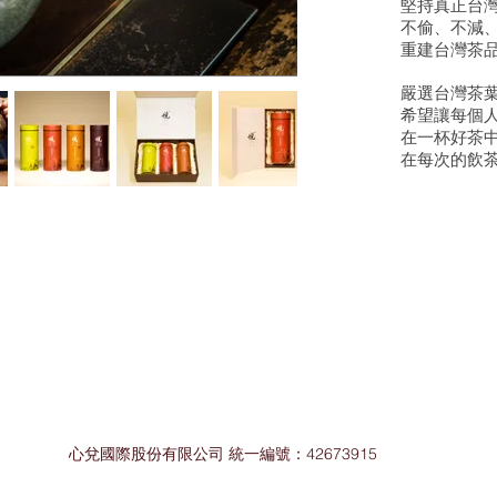
堅持真正台
不偷、不減
重建台灣茶
嚴選台灣茶
希望讓每個
在一杯好茶
在每次的飲
心兌國際股份有限公司 統一編號：42673915